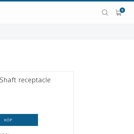
0
Shaft receptacle
KÖP