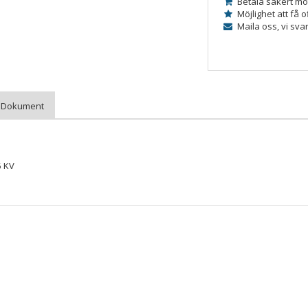
Betala säkert mo
Möjlighet att få o
Maila oss, vi sva
5 KV