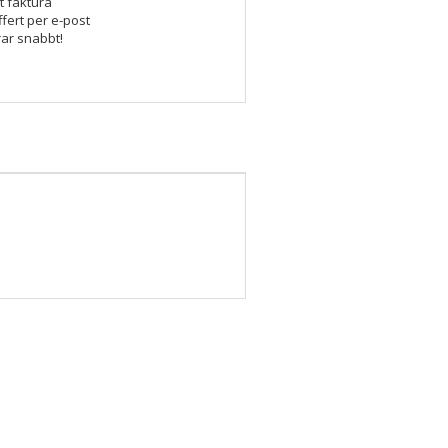
t faktura
ffert per e-post
rar snabbt!