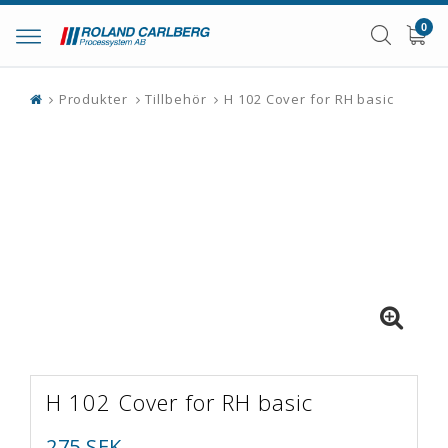
0
Toggle
navigation
Produkter
Tillbehör
H 102 Cover for RH basic
H 102 Cover for RH basic
275 SEK